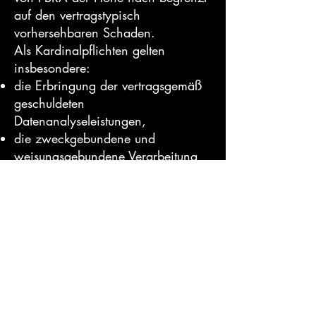
auf den vertragstypisch
vorhersehbaren Schaden.
Als Kardinalpflichten gelten
insbesondere:
die Erbringung der vertragsgemäß
geschuldeten
Datenanalyseleistungen,
die zweckgebundene und
weisungsgebundene Verarbeitung
der bereitgestellten Kundendaten,
die Einhaltung der vertraglich
vereinbarten und gesetzlich
vorgeschriebenen technischen und
organisatorischen Maßnahmen
zum Datenschutz und zur
Datensicherheit,
die rechtzeitige Bereitstellung der
vertraglich vereinbarten